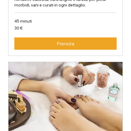
morbidi, sani e curati in ogni dettaglio.
45 minuti
30
30 €
euro
Prenota