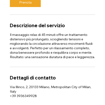
n
Prenota
u
t
i
Descrizione del servizio
Il massaggio relax di 45 minuti offre un trattamento
distensivo più prolungato, sciogliendo tensioni e
migliorando la circolazione attraverso movimenti fluidi
e avvolgenti. Perfetto per un rilassamento completo,
dona benessere profondo e riequilibra corpo e mente.
Risultato: una sensazione duratura di pace e leggerezza.
Dettagli di contatto
Via Illirico, 2, 20133 Milano, Metropolitan City of Milan,
Italy
+39 3936349928