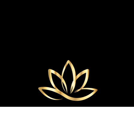
TUTTI I DIRITTI RISERVATI.
PROPRIETÀ DI ESTETICATHERINE
VIA ILLIRICO, 2, 20133 MILANO MI
P.IVA: 13744320964
© 2035 costruito da Ufficiami.it