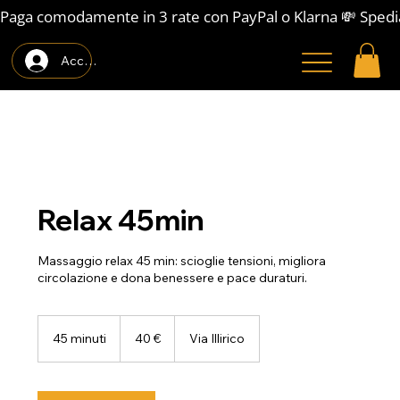
Paga comodamente in 3 rate con PayPal o Klarna 💸 Spedi
Accedi
Relax 45min
Massaggio relax 45 min: scioglie tensioni, migliora
circolazione e dona benessere e pace duraturi.
40
euro
45 minuti
4
40 €
Via Illirico
5
m
i