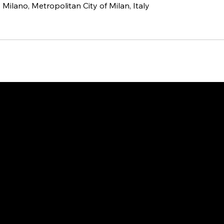
33 Milano, Metropolitan City of Milan, Italy
ORARI D'APERTURA
UN 9:30 - 14:00
DA MAR A VENERDÌ
.30 - 19.30
SABATO DA 9:30 -