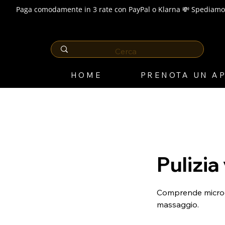
Paga comodamente in 3 rate con PayPal o Klarna 💸 Spediamo 
HOME
PRENOTA UN A
Pulizia
Comprende microde
massaggio.