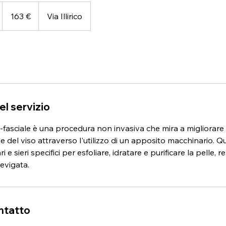
163
euro
163 €
Via Illirico
m
el servizio
ro-fasciale è una procedura non invasiva che mira a migliorare 
lle del viso attraverso l'utilizzo di un apposito macchinario.
i e sieri specifici per esfoliare, idratare e purificare la pelle,
levigata.
ontatto