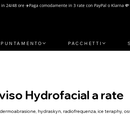
in 24/48 ore ✈️
PPUNTAMENTO
PACCHETTI
 viso Hydrofacial a rate
rmoabrasione, hydraskyn, radiofrequenza, ice teraphy, os