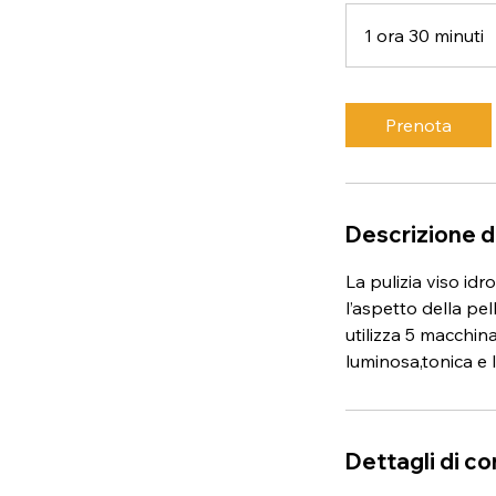
1 ora 30 minuti
1
o
r
3
Prenota
0
i
n
Descrizione d
u
t
La pulizia viso id
i
l’aspetto della pe
utilizza 5 macchinar
luminosa,tonica e 
Dettagli di c