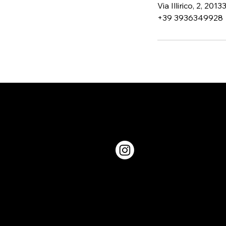
Via Illirico, 2, 201
+39 3936349928
L
TERMINI E
9
CONDIZONI