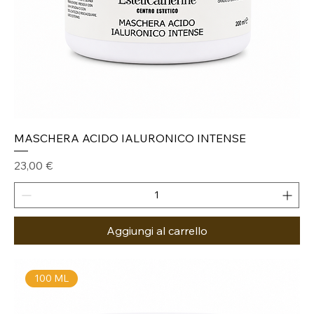
MASCHERA ACIDO IALURONICO INTENSE
Prezzo
23,00 €
Aggiungi al carrello
100 ML