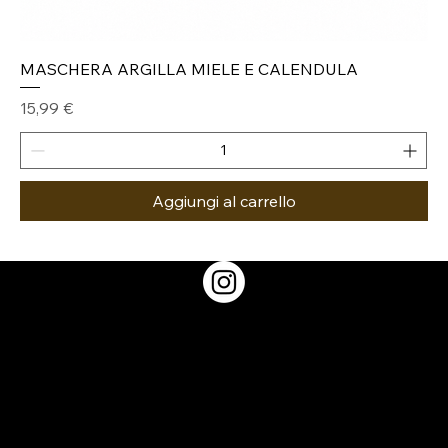
MASCHERA ARGILLA MIELE E CALENDULA
Prezzo
15,99 €
Aggiungi al carrello
TERMINI E CONDIZONI
ASISTENZA CLIENTE
INFORMAZIONE SULLA
PRIVACY
RI D'APERTURA
 9:30 - 14:00