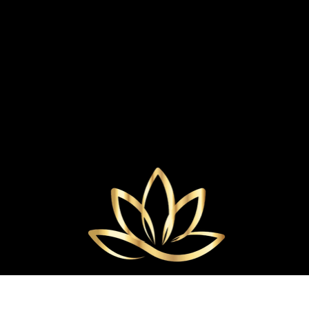
CENTRO ESTETICO DI CATHERINE S.G
MARCHIO REGISTRATO
TUTTI I DIRITTI RISERVATI.
PROPRIETÀ DI ESTETICATHERINE
VIA ILLIRICO, 2, 20133 MILANO MI
P.IVA: 13744320964
© 2035 costruito da Ufficiami.it