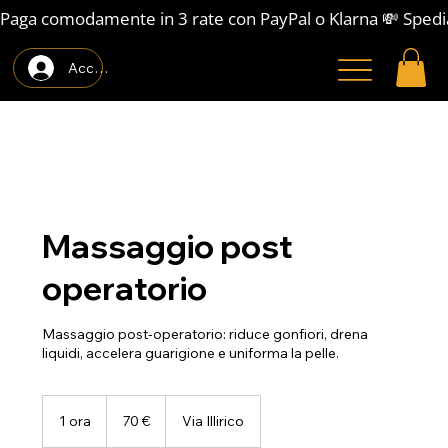
Paga comodamente in 3 rate con PayPal o Klarna 💸 Spedi
Accedi
Massaggio post
operatorio
Massaggio post-operatorio: riduce gonfiori, drena
liquidi, accelera guarigione e uniforma la pelle.
70
euro
1 ora
1
70 €
Via Illirico
o