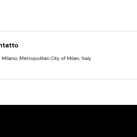
ontatto
33 Milano, Metropolitan City of Milan, Italy
ORARI D'APERTURA
UN 9:30 - 14:00