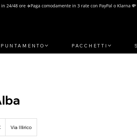
in 24/48 ore ✈️
PPUNTAMENTO
PACCHETTI
Alba
€
Via Illirico