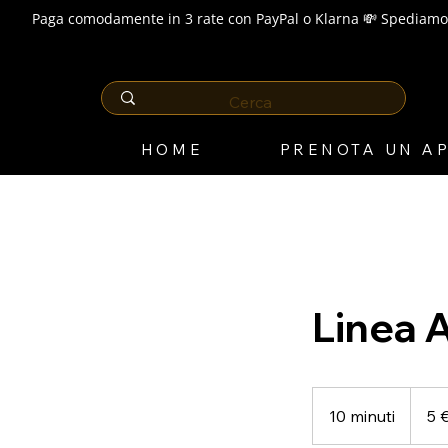
Paga comodamente in 3 rate con PayPal o Klarna 💸 Spediamo 
HOME
PRENOTA UN A
Linea 
5
euro
10 minuti
1
5 
0