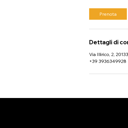
m
i
Prenota
n
u
t
i
Dettagli di c
Via Illirico, 2, 201
+39 3936349928
L