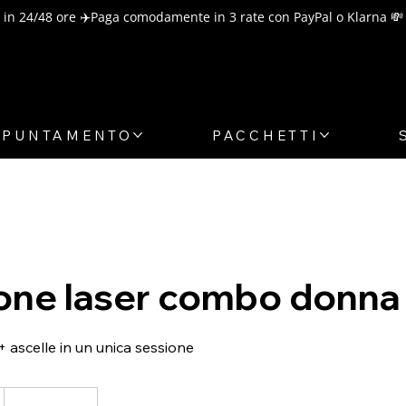
in 24/48 ore ✈️
PPUNTAMENTO
PACCHETTI
ione laser combo donna
 ascelle in un unica sessione