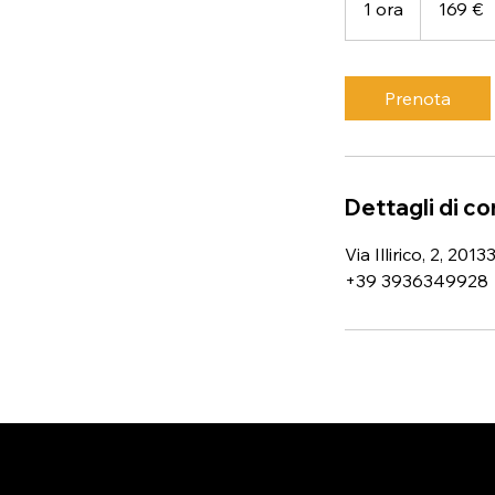
1 ora
1
169 €
o
r
Prenota
Dettagli di c
Via Illirico, 2, 201
+39 3936349928