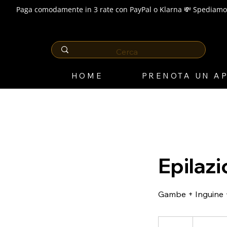
Paga comodamente in 3 rate con PayPal o Klarna 💸 Spediamo 
HOME
PRENOTA UN A
Epilaz
Gambe + Inguine +
169
euro