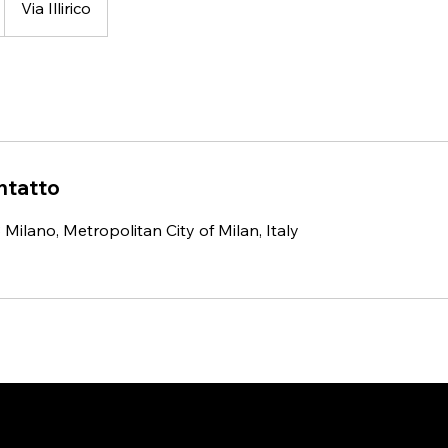
Via Illirico
ontatto
33 Milano, Metropolitan City of Milan, Italy
ORARI D'APERTURA